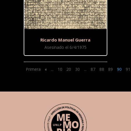
Ricardo Manuel Guerra
Asesinado el 6/4/1975
Primera
«
...
10
20
30
...
87
88
89
90
91