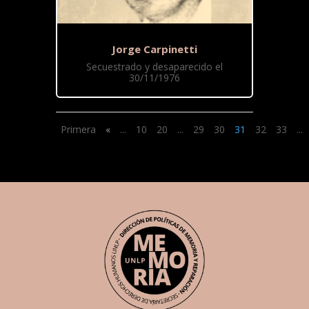
Jorge Carpinetti
Secuestrado y desaparecido el
30/11/1976
Primera
«
...
10
20
...
29
30
31
32
33
...