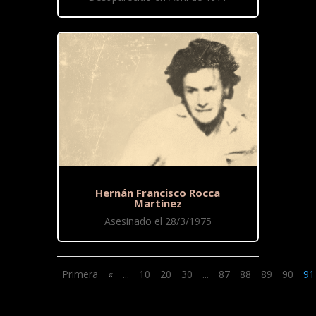
Hernán Francisco Rocca
Martínez
Asesinado el 28/3/1975
Primera
«
...
10
20
30
...
87
88
89
90
91