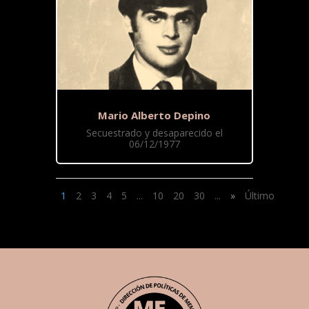
Mario Alberto Depino
Secuestrado y desaparecido el
06/12/1977
1
2
3
4
5
...
10
20
30
...
»
Último