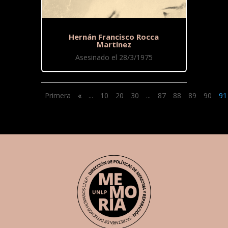
Hernán Francisco Rocca
Martínez
Asesinado el 28/3/1975
Primera
«
...
10
20
30
...
87
88
89
90
91