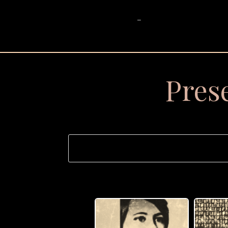
_
Pres