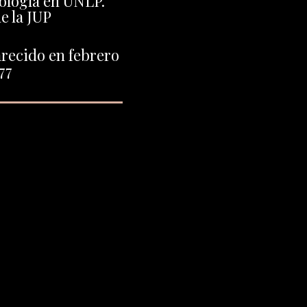
ología en UNLP.
e la JUP
recido en febrero
77