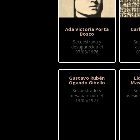
Ada Victoria Porta
Car
Bosco
Secuestrada y
Se
desaparecida el
as
07/08/1976
0
Gustavo Rubén
Li
Ogando Gibello
Mas
Secuestrado y
Se
desaparecido el
asesin
13/05/1977