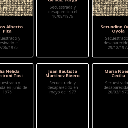
Secuestrada y
desaparecida el
10/08/1976
los Alberto
Secundino 
Pita
Oyola
cuestrado y
Secuestrado
esinado el
desaparecido
7/06/1975
29/12/197
dia Nélida
Juan Bautista
María Noe
sironi Tosi
Martínez Rivero
Cecilia
cuestrada y
Secuestrado y
Secuestrada
ada en junio de
desaparecido en
desaparecida
1976
mayo de 1977
20/03/197