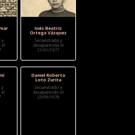
Omar
Inés Beatriz
Ortega Vázquez
 y
Secuestrada y
 el
desaparecida el
7
21/01/1977
mí
Daniel Roberto
Loto Zurita
 y
Secuestrado y
 el
desaparecido el
7
25/09/1976