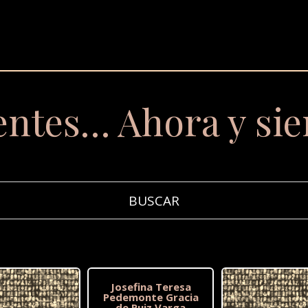
entes… Ahora y si
Josefina Teresa
Pedemonte Gracia
de Ruiz Varga