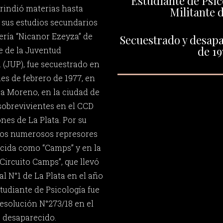
Estudiante de Psic
 rindió materias hasta
Militante d
ó sus estudios secundarios
ería “Nicanor Ezeyza” de
Secuestrado y desapa
de 19
e de la Juventud
 (JUP), fue secuestrado en
es de febrero de 1977, en
za Moreno, en la ciudad de
 sobrevivientes en el CCD
nes de La Plata. Por su
os numerosos represores
ocida como “Camps” y en la
ircuito Camps”, que llevó
al N°1 de La Plata en el año
tudiante de Psicología fue
esolución N°273/18 en el
 desaparecido.