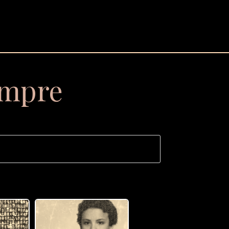
empre