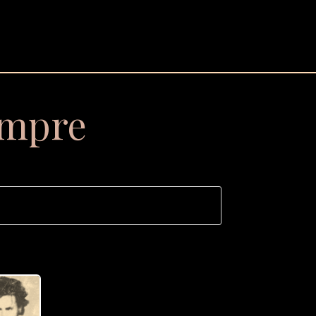
empre