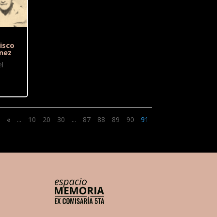
isco
nez
l
«
...
10
20
30
...
87
88
89
90
91