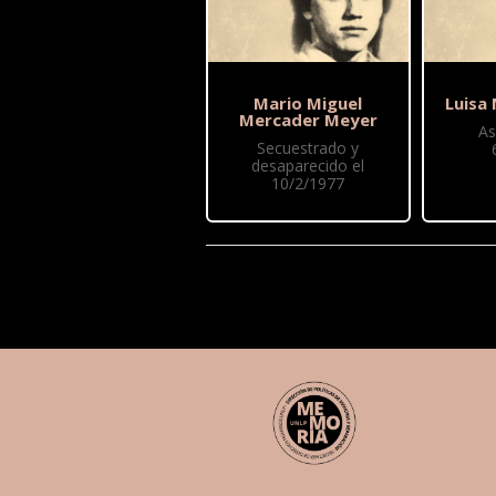
Mario Miguel
Luisa
Mercader Meyer
As
Secuestrado y
desaparecido el
10/2/1977