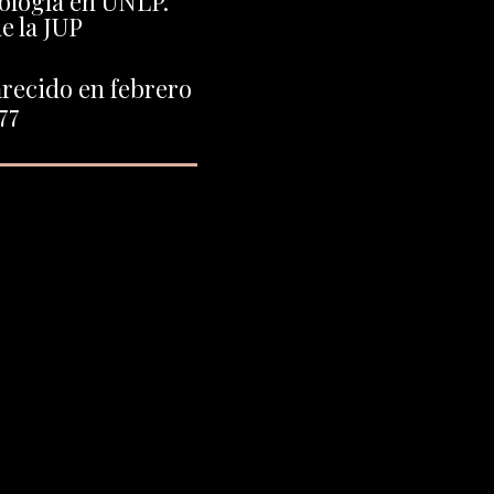
ología en UNLP.
e la JUP
recido en febrero
77