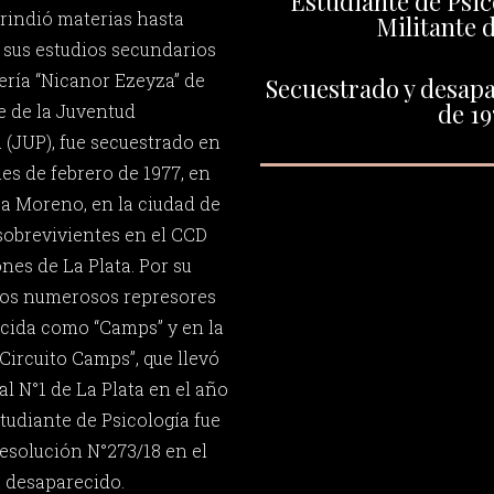
Estudiante de Psic
 rindió materias hasta
Militante d
ó sus estudios secundarios
ería “Nicanor Ezeyza” de
Secuestrado y desapa
de 19
e de la Juventud
 (JUP), fue secuestrado en
es de febrero de 1977, en
za Moreno, en la ciudad de
 sobrevivientes en el CCD
nes de La Plata. Por su
os numerosos represores
ocida como “Camps” y en la
ircuito Camps”, que llevó
al N°1 de La Plata en el año
tudiante de Psicología fue
esolución N°273/18 en el
 desaparecido.