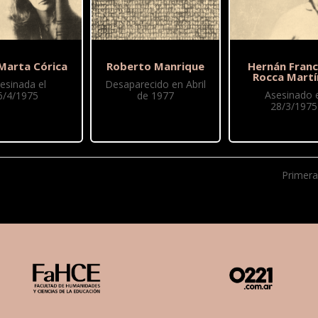
 Marta Córica
Roberto Manrique
Hernán Franc
Rocca Martí
esinada el
Desaparecido en Abril
Asesinado e
6/4/1975
de 1977
28/3/1975
Primera