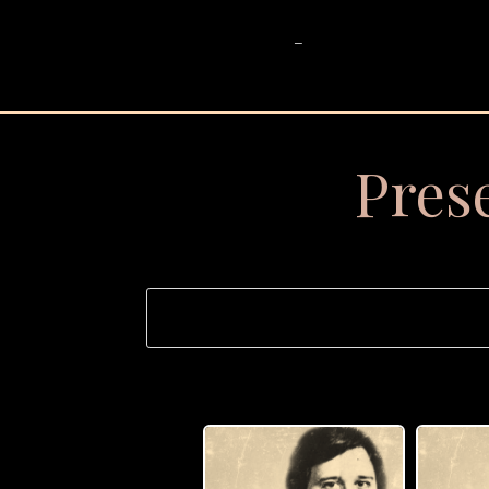
_
Pres