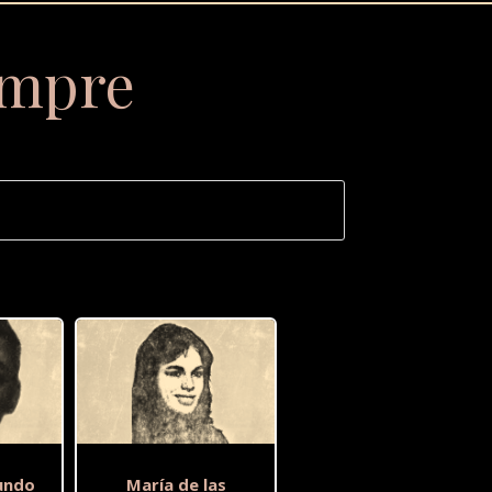
empre
undo
María de las