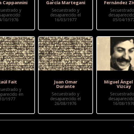
a Cappannini
García Martegani
Fernández Zi
cuestrado y
Secuestrado y
Secuestrado
saparecido
desaparecido el
desaparecido
4/10/1976
16/03/1977
05/04/197
aúl Fait
Juan Omar
Miguel Ángel
Durante
Vizcay
cuestrado y
Secuestrado y
Secuestrado
parecido en
desaparecido el
desaparecido
10/1977
26/08/1976
16/08/197