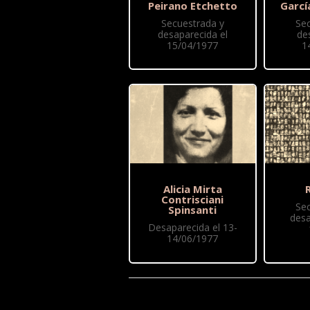
Peirano Etchetto
Garcí
Secuestrada y
Se
desaparecida el
de
15/04/1977
1
Alicia Mirta
R
Contrisciani
Se
Spinsanti
desa
Desaparecida el 13-
14/06/1977