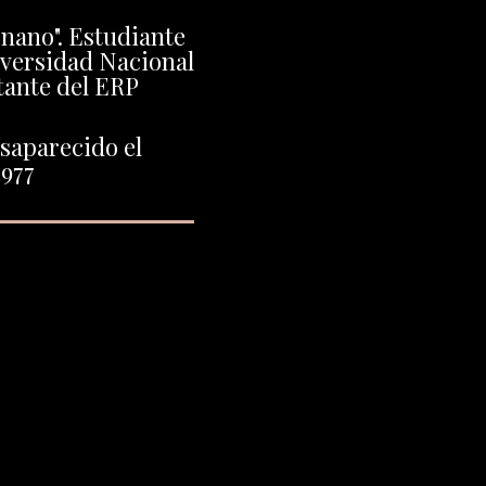
"Enano". Estudiante
iversidad Nacional
itante del ERP
saparecido el
1977