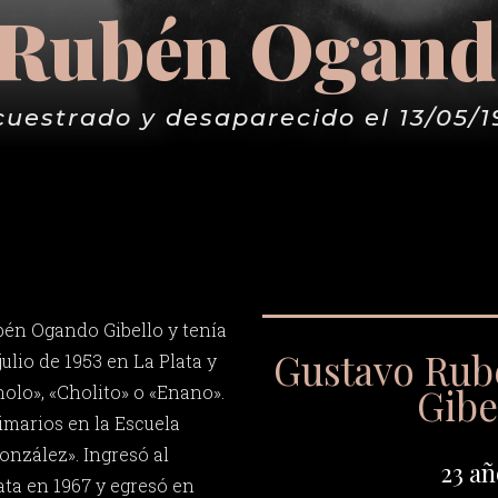
 Rubén Ogando
cuestrado y desaparecido el 13/05/1
bén Ogando Gibello y tenía
Gustavo Ru
julio de 1953 en La Plata y
Gibe
lo», «Cholito» o «Enano».
imarios en la Escuela
onzález». Ingresó al
23 añ
ata en 1967 y egresó en