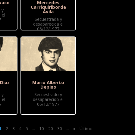
vaco
Mercedes
Carriquiriborde
 y
Ávila
 el
Secuestrada y
7
desaparecida el
06/12/1977
 Díaz
Mario Alberto
Depino
 y
Secuestrado y
 el
desaparecido el
6
06/12/1977
1
2
3
4
5
...
10
20
30
...
»
Último