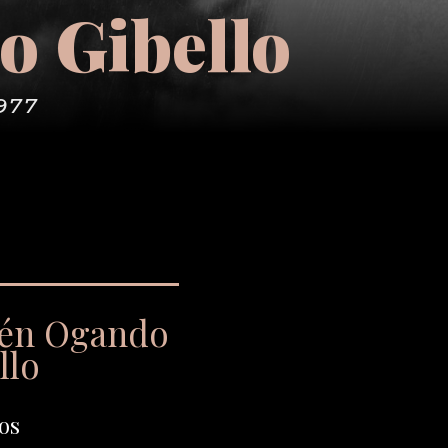
 Gibello
977
bén Ogando
llo
os