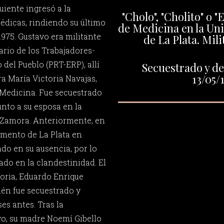
guiente ingresó a la
"Cholo", "Cholito" o 
édicas, rindiendo su último
de Medicina en la Un
975. Gustavo era militante
de La Plata. Mil
ario de los Trabajadores-
 del Pueblo (PRT-ERP), allí
Secuestrado y de
13/05/
 María Victoria Navajas,
 Medicina. Fue secuestrado
unto a su esposa en la
 Zamora. Anteriormente, en
tamento de La Plata en
do en su ausencia, por lo
do en la clandestinidad. El
oria, Eduardo Enrique
ién fue secuestrado y
s antes. Tras la
o, su madre Noemí Gibello