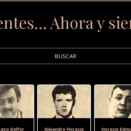
entes… Ahora y si
tavo Delfor
Alejandro Horacio
Horacio Edm