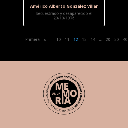
Américo Alberto González Villar
Secuestrado y desaparecido el
20/10/1976
Primera
«
...
10
11
12
13
14
...
20
30
40