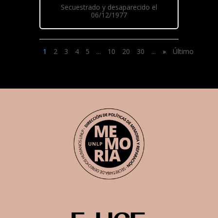
Secuestrado y desaparecido el
06/12/1977
1
2
3
4
5
...
10
20
30
...
»
Último