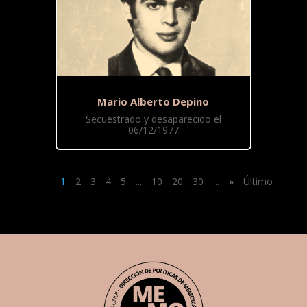
Mario Alberto Depino
Secuestrado y desaparecido el
06/12/1977
1
2
3
4
5
...
10
20
30
...
»
Último