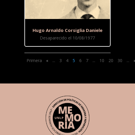
Hugo Arnaldo Corsiglia Daniele
Desaparecido el 10/08/1977
Primera
«
...
3
4
5
6
7
...
10
20
30
...