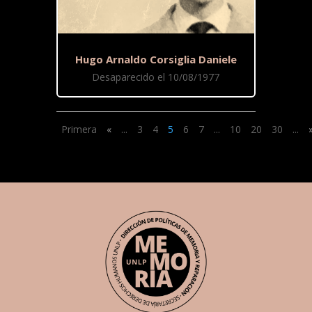
Hugo Arnaldo Corsiglia Daniele
Desaparecido el 10/08/1977
Primera
«
...
3
4
5
6
7
...
10
20
30
...