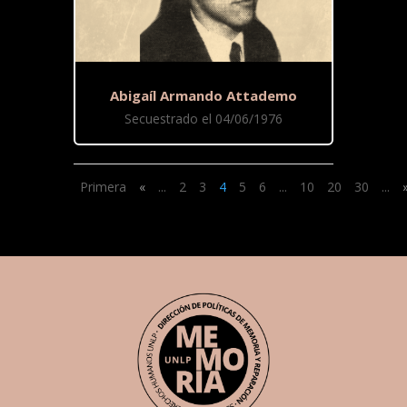
Abigaíl Armando Attademo
Secuestrado el 04/06/1976
Primera
«
...
2
3
4
5
6
...
10
20
30
...