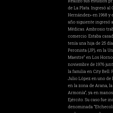
Realizó sus estudios p
de La Plata. Ingresó al
Hernández» en 1968 y eg
año siguiente ingresó a
Médicas. Ambrosio tra
comercio. Estaba casado
tenía una hija de 25 dí
Peronista (JP), en la U
Maestre” en Los Hornos
noviembre de 1976 junt
la familia en City Bell.
Julio López en uno de
en la zona de Arana, la
Armonía”, ya en manos 
Ejército. Su caso fue in
denominada “Etchecolat