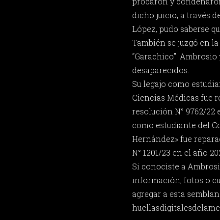
probaron y condenaron
dicho juicio, a través 
López, pudo saberse que
También se juzgó en l
“Garachico”. Ambrosio 
desaparecidos.
Su legajo como estudia
Ciencias Médicas fue 
resolución N° 9762/22 e
como estudiante del Co
Hernández» fue repara
N° 1201/23 en el año 20
Si conociste a Ambrosi
información, fotos o c
agregar a esta semblan
huellasdigitalesdela