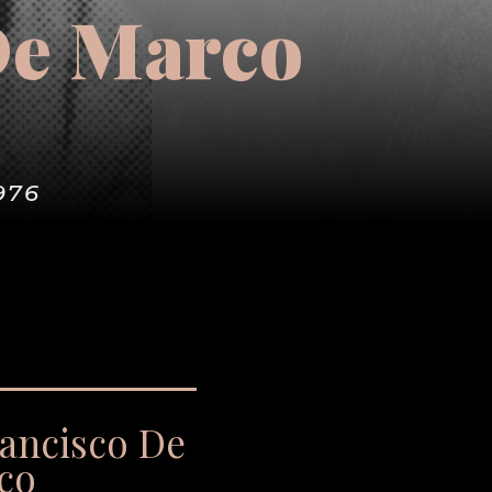
De Marco
976
ancisco De
co