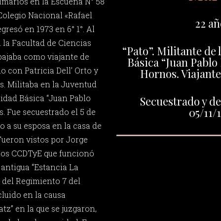
rimarios en la Escueña N° 58
 Colegio Nacional «Rafael
22 añ
resó en 1973 en 6° 1°. Al
 la Facultad de Ciencias
“Pato”. Militante de 
bajaba como viajante de
Básica “Juan Pablo
 con Patricia Dell’ Orto y
Hornos. Viajante
as. Militaba en la Juventud
nidad Básica “Juan Pablo
Secuestrado y de
05/11/
. Fue secuestrado el 5 de
o a su esposa en la casa de
 Fueron vistos por Jorge
 los CCDTyE que funcionó
 antigua “Estancia La
del Regimiento 7 del
cluido en la causa
z” en la que se juzgaron,