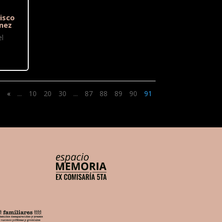
isco
nez
l
«
...
10
20
30
...
87
88
89
90
91