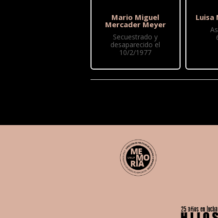
Mario Miguel
Luisa
Mercader Meyer
As
Secuestrado y
desaparecido el
10/2/1977