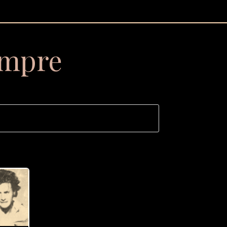
empre