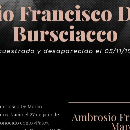
o Francisco 
Bursciacco
cuestrado y desaparecido el 05/11/1
rancisco De Marco
Ambrosio Fr
ños. Nació el 27 de julio de
Mar
 conocido como «Pato».