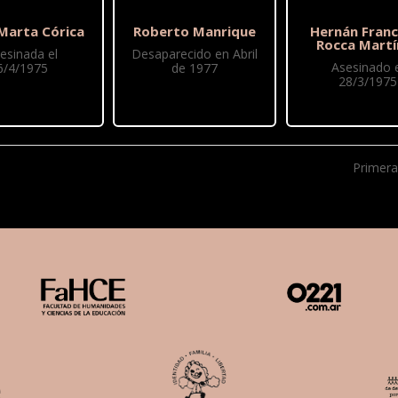
 Marta Córica
Roberto Manrique
Hernán Franc
Rocca Martí
esinada el
Desaparecido en Abril
Asesinado e
6/4/1975
de 1977
28/3/1975
Primera