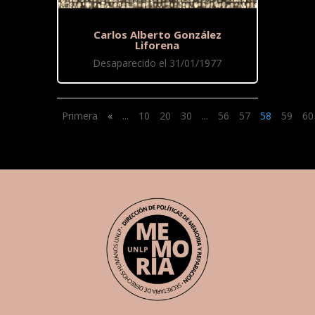
Carlos Alberto González
Liforena
Desaparecido el 31/01/1977
Primera
«
...
10
20
30
...
56
57
58
59
60