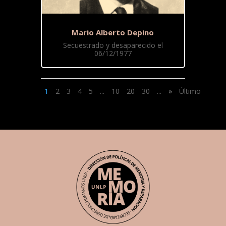
Mario Alberto Depino
Secuestrado y desaparecido el
06/12/1977
1
2
3
4
5
...
10
20
30
...
»
Último