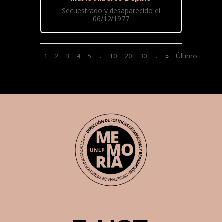
Secuestrado y desaparecido el
06/12/1977
1
2
3
4
5
...
10
20
30
...
»
Último