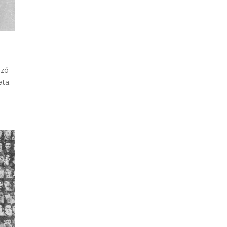
izó
ata.