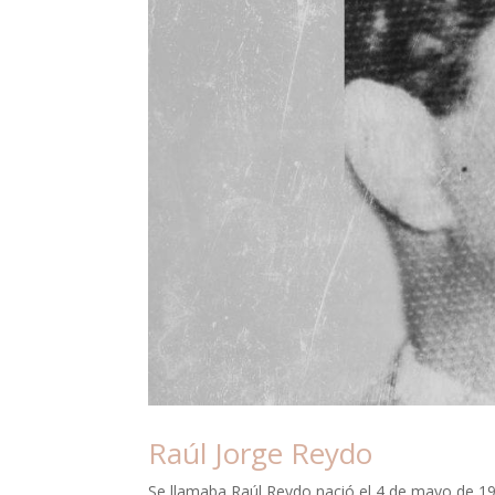
Raúl Jorge Reydo
Se llamaba Raúl Reydo nació el 4 de mayo de 1