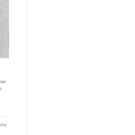
cían
es
timo