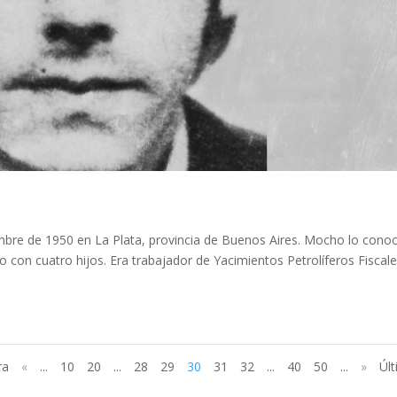
mbre de 1950 en La Plata, provincia de Buenos Aires. Mocho lo cono
con cuatro hijos. Era trabajador de Yacimientos Petrolíferos Fiscal
ra
«
...
10
20
...
28
29
30
31
32
...
40
50
...
»
Úl