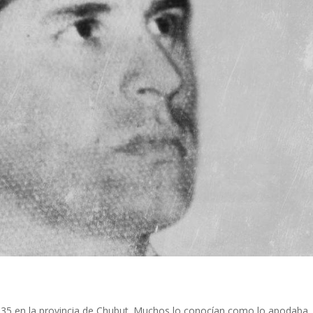
935 en la provincia de Chubut. Muchos lo conocían como lo apodaba