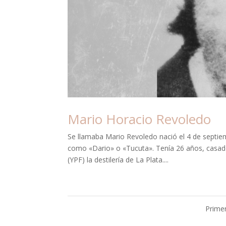
Mario Horacio Revoledo
Se llamaba Mario Revoledo nació el 4 de septie
como «Dario» o «Tucuta». Tenía 26 años, casado 
(YPF) la destilería de La Plata....
Prime