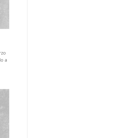
rzo
do a