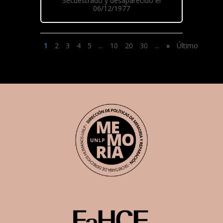
Secuestrado y desaparecido el
06/12/1977
1
2
3
4
5
...
10
20
30
...
»
Último