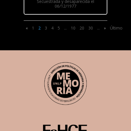
Secuestrada y desaparecida el
06/12/1977
«
1
2
3
4
5
...
10
20
30
...
»
Último