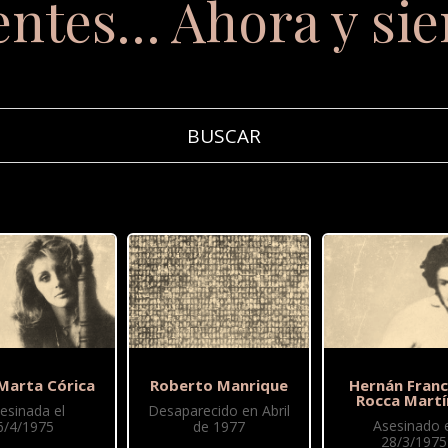
entes… Ahora y si
 Marta Córica
Roberto Manrique
Hernán Franc
Rocca Martí
esinada el
Desaparecido en Abril
Asesinado e
6/4/1975
de 1977
28/3/1975