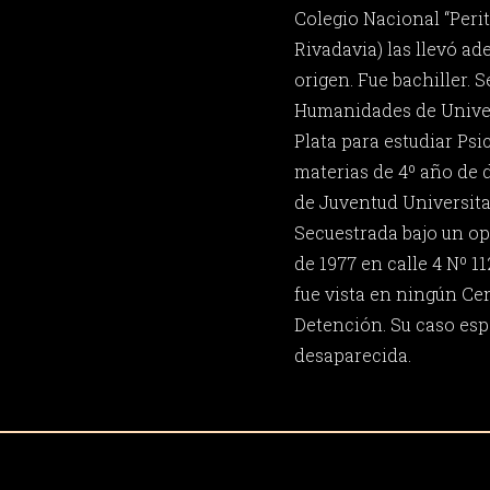
Colegio Nacional “Per
Rivadavia) las llevó ad
origen. Fue bachiller. 
Humanidades de Univer
Plata para estudiar Psic
materias de 4º año de d
de Juventud Universita
Secuestrada bajo un ope
de 1977 en calle 4 Nº 1
fue vista en ningún Ce
Detención. Su caso espe
desaparecida.