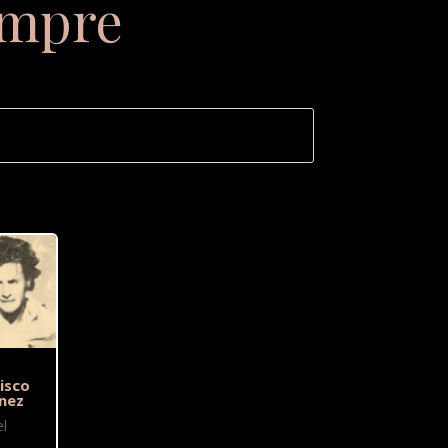
empre
isco
nez
l