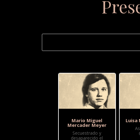
Pres
Mario Miguel
Luisa
Mercader Meyer
As
Secuestrado y
desaparecido el