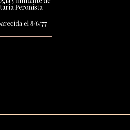
gía y militante de
taria Peronista
arecida el 8/6/77