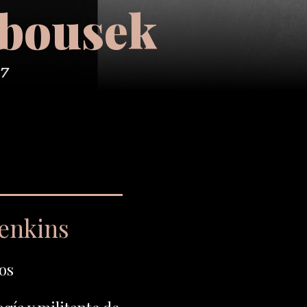
mbousek
77
Jenkins
os