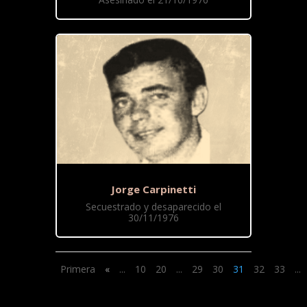
Jorge Carpinetti
Secuestrado y desaparecido el
30/11/1976
Primera
«
...
10
20
...
29
30
31
32
33
...