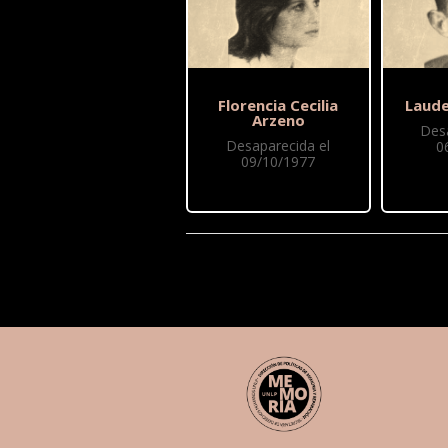
Florencia Cecilia
Laude
Arzeno
Des
Desaparecida el
0
09/10/1977