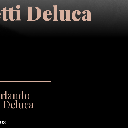
tti Deluca
Orlando
i Deluca
os