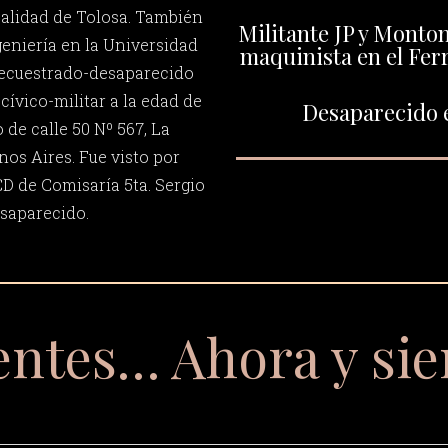
calidad de Tolosa. También
Militante JP y Monto
geniería en la Universidad
maquinista en el Ferr
Secuestrado-desaparecido
 cívico-militar a la edad de
Desaparecido e
 de calle 50 Nº 567, La
nos Aires. Fue visto por
CD de Comisaría 5ta. Sergio
saparecido.
entes… Ahora y si