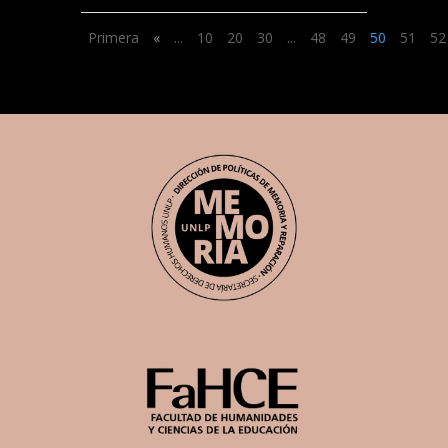
Primera
«
...
10
20
30
...
48
49
50
51
52