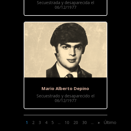
Secuestrada y desaparecida el
06/12/1977
Mario Alberto Depino
Secuestrado y desaparecido el
06/12/1977
1
2
3
4
5
...
10
20
30
...
»
Último