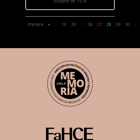
octubre de 1976
Primera
«
...
10
20
...
26
27
28
29
30
...