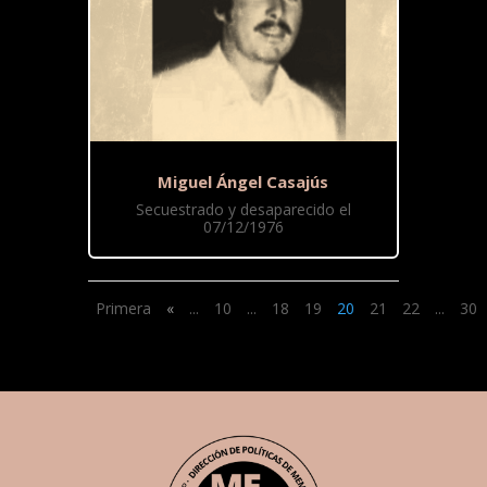
Miguel Ángel Casajús
Secuestrado y desaparecido el
07/12/1976
Primera
«
...
10
...
18
19
20
21
22
...
30