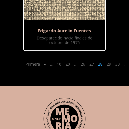
Edgardo Aurelio Fuentes
Desaparecido hacia finales de
octubre de 1976
Primera
«
...
10
20
...
26
27
28
29
30
...