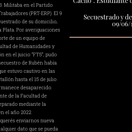
“Cacho”. Estudiante
 Militaba en el Partido
rabajadores (PRT-ERP). El 9
Secuestrado y de
cuestrado de su domicilio,
09/06/
a Plata. Por averiguaciones
orte de un equipo de
cultad de Humanidades y
n en el juicio “FT5”, pudo
 secuestro de Rubén había
que estuvo cautivo en las
allón hasta el 15 de julio
ermanece desaparecido.
nte de la Facultad de
reparado mediante la
n el año 2022.
 querés enviarnos nueva
ualquier dato que se pueda