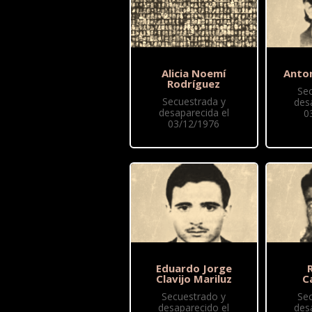
Alicia Noemí
Anto
Rodríguez
Se
Secuestrada y
des
desaparecida el
0
03/12/1976
Eduardo Jorge
Clavijo Mariluz
C
Secuestrado y
Se
desaparecido el
des