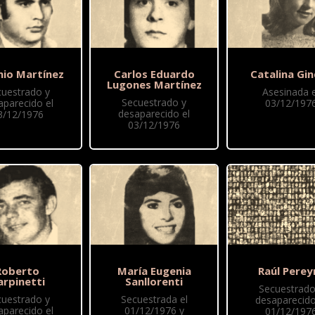
nio Martínez
Carlos Eduardo
Catalina Gi
Lugones Martínez
cuestrado y
Asesinada e
Secuestrado y
aparecido el
03/12/197
desaparecido el
3/12/1976
03/12/1976
Roberto
María Eugenia
Raúl Perey
arpinetti
Sanllorenti
Secuestrado
cuestrado y
Secuestrada el
desaparecido
aparecido el
01/12/1976 y
01/12/197