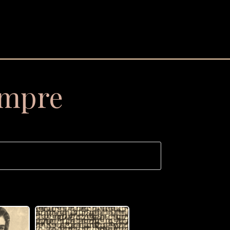
empre