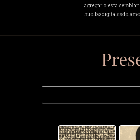
agregar a esta semblan
huellasdigitalesdela
Pres