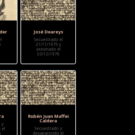
nder
José Deareys
l
Secuestrado el
6
21/11/1975 y
asesinado el
03/12/1976
ra
Rubén Juan Maffei
Caldera
 y
Secuestrado y
 el
desaparecido el
6