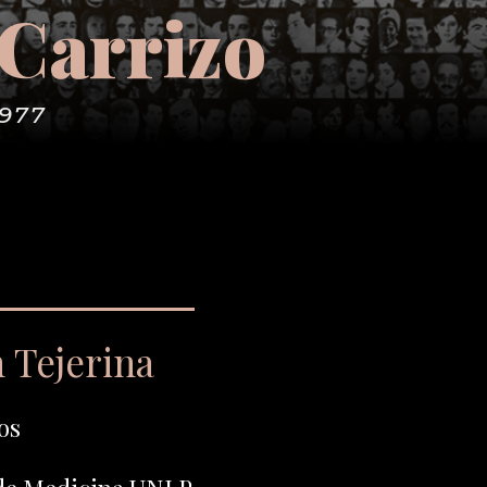
 Carrizo
1977
 Tejerina
os