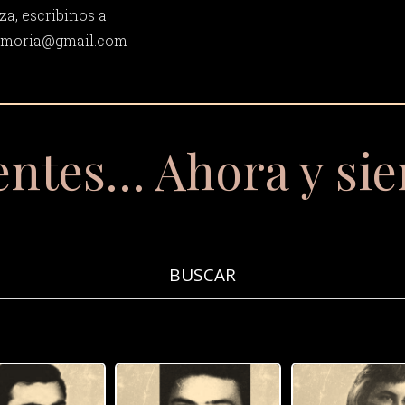
za, escribinos a
memoria@gmail.com
entes… Ahora y si