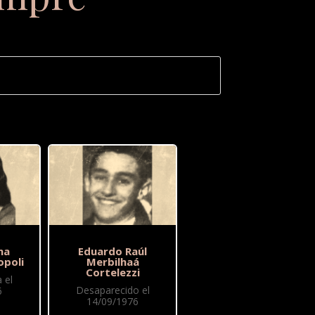
na
Eduardo Raúl
poli
Merbilhaá
Cortelezzi
 el
Desaparecido el
6
14/09/1976