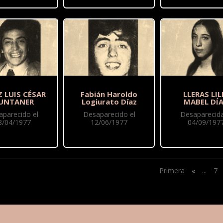
 LUIS CÉSAR
Fabián Haroldo
LLERAS LIL
UNTANER
Logiurato Díaz
MABEL DÍ
aparecido el
Desaparecido el
Desaparecida
8/04/1977
12/06/1977
04/09/197
Primera
«
...
7