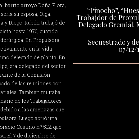
al barrio arroyo Doña Flora,
“Pinocho”, “Hueso
sería su esposa, Olga.
Trabajdor de Propul
a y Diego. Rubén trabajó de
Delegado Gremial. M
ricista hasta 1970, cuando
iderúrgica. En Propulsora
Secuestrado y de
07/12/
ctivamente en la vida
como delegado de planta. En
lpe, era delegado del sector
rante de la Comisión
ipado de las reuniones con
ariales. También militaba
onario de los Trabajadores
, debido a las amenazas que
pulsora. Luego abrió una
Horacio Cestino nº 512, que
sa. El 7 de diciembre de