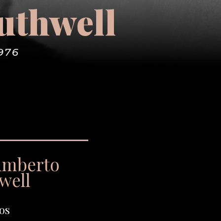
uthwell
976
umberto
well
os