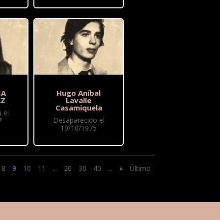
IA
Hugo Aníbal
AZ
Lavalle
Casamiquela
 el
Desaparecido el
7
10/10/1975
8
9
10
11
...
20
30
40
...
»
Último