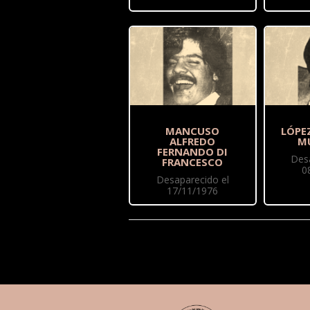
MANCUSO
LÓPEZ
ALFREDO
M
FERNANDO DI
Des
FRANCESCO
0
Desaparecido el
17/11/1976