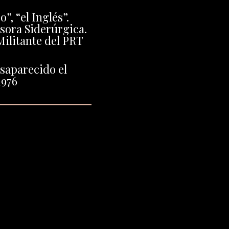
”, “el Inglés”.
sora Siderúrgica.
ilitante del PRT
saparecido el
1976