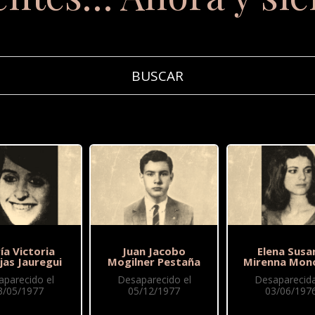
ía Victoria
Juan Jacobo
Elena Susa
jas Jauregui
Mogilner Pestaña
Mirenna Mono
aparecido el
Desaparecido el
Desaparecida
3/05/1977
05/12/1977
03/06/197