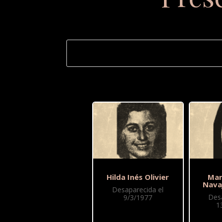
Hilda Inés Olivier
Mar
Nava
Desaparecida el
Des
9/3/1977
1