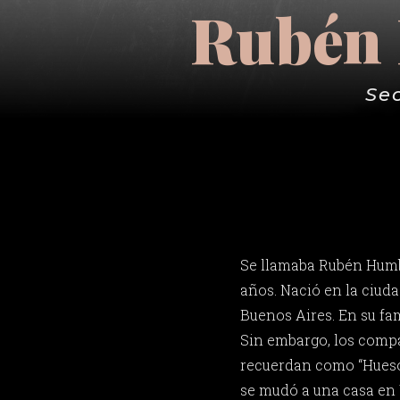
Rubén 
Se
Se llamaba Rubén Humb
años. Nació en la ciud
Buenos Aires. En su fam
Sin embargo, los compa
recuerdan como “Hueso”
se mudó a una casa en 