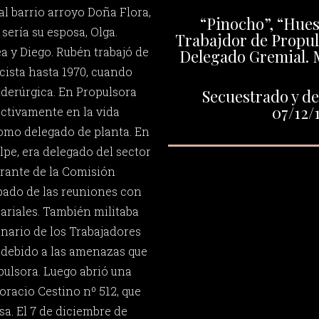
al barrio arroyo Doña Flora,
“Pinocho”, “Hueso
sería su esposa, Olga.
Trabajdor de Propul
a y Diego. Rubén trabajó de
Delegado Gremial. M
ricista hasta 1970, cuando
iderúrgica. En Propulsora
Secuestrado y de
07/12/
ctivamente en la vida
como delegado de planta. En
lpe, era delegado del sector
rante de la Comisión
ipado de las reuniones con
ariales. También militaba
onario de los Trabajadores
, debido a las amenazas que
pulsora. Luego abrió una
Horacio Cestino nº 512, que
sa. El 7 de diciembre de