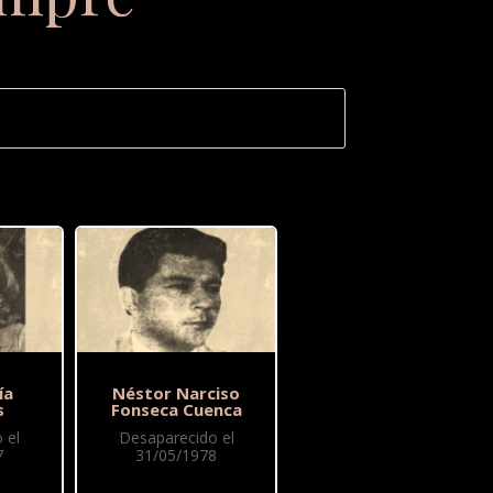
ía
Néstor Narciso
s
Fonseca Cuenca
 el
Desaparecido el
7
31/05/1978