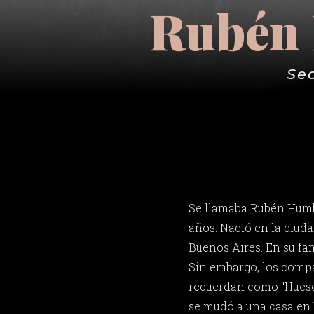
Rubén 
Se
Se llamaba Rubén Humb
años. Nació en la ciud
Buenos Aires. En su fam
Sin embargo, los compa
recuerdan como “Hueso”
se mudó a una casa en 