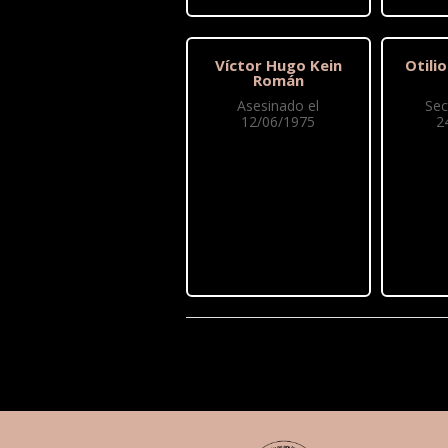
Víctor Hugo Kein
Otili
Román
Asesinado el
Sec
12/06/1975
2