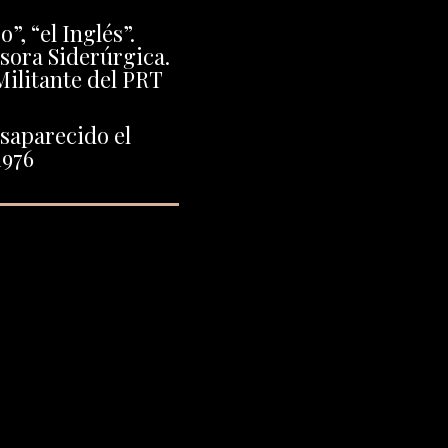
”, “el Inglés”.
sora Siderúrgica.
ilitante del PRT
saparecido el
1976