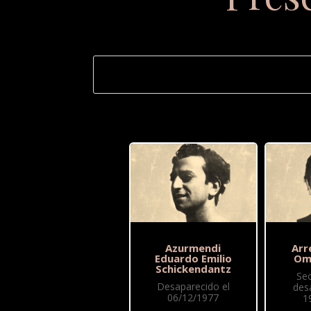
Azurmendi
Arr
Eduardo Emilio
Om
Schickendantz
Se
Desaparecido el
des
06/12/1977
1