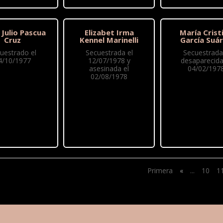
o Julio Pascua
Elizabet Irma
María Crist
Cruz
Kennel Marinelli
García Suá
uestrado el
Secuestrada el
Secuestrada
4/10/1977
12/07/1978 y
desaparecida
asesinada el
04/02/197
02/08/1978
Primera
«
...
10
1