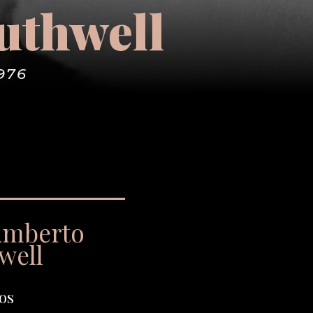
uthwell
976
umberto
well
os