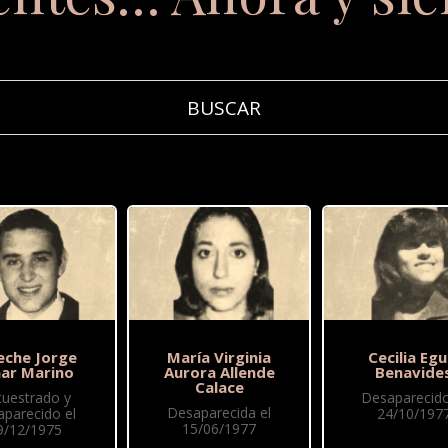
eche Jorge
María Virginia
Cecilia Egu
ar Marino
Aurora Allende
Benavide
Calace
cuestrado y
Desaparecido
Desaparecida el
aparecido el
24/10/197
15/06/1977
9/12/1975