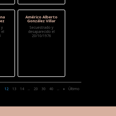
ina
Américo Alberto
rez
González Villar
 y
Secuestrado y
 el
desaparecido el
8
20/10/1976
1
12
13
14
...
20
30
40
...
»
Último