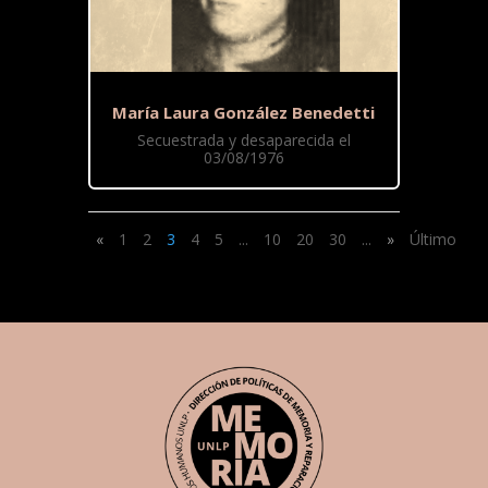
María Laura González Benedetti
Secuestrada y desaparecida el
03/08/1976
«
1
2
3
4
5
...
10
20
30
...
»
Último