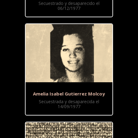
Secuestrado y desaparecido el
06/12/1977
Amelia Isabel Gutierrez Molcoy
Secuestrada y desaparecida el
14/09/1977