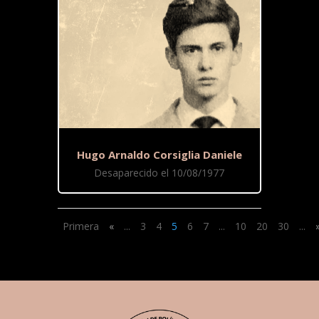
Hugo Arnaldo Corsiglia Daniele
Desaparecido el 10/08/1977
Primera
«
...
3
4
5
6
7
...
10
20
30
...