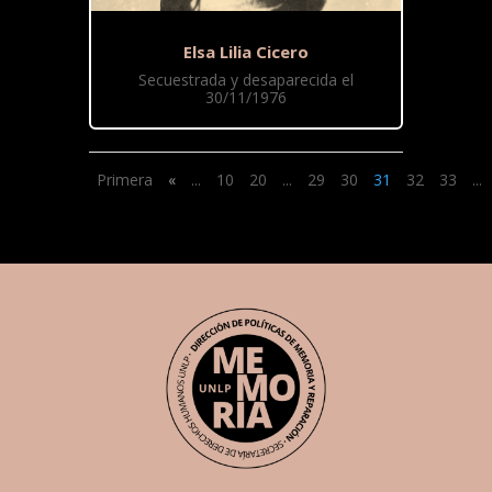
Elsa Lilia Cicero
Secuestrada y desaparecida el
30/11/1976
Primera
«
...
10
20
...
29
30
31
32
33
...