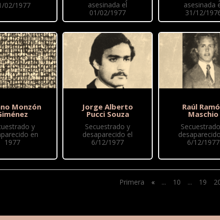
asesinada el
asesinada e
1/02/1977
01/02/1977
31/12/197
ano Monzón
Jorge Alberto
Raúl Ram
Giménez
Pucci Souza
Maschio
cuestrado y
Secuestrado y
Secuestrado
parecido en
desaparecido el
desaparecido
1977
6/12/1977
6/12/1977
Primera
«
...
10
...
19
2