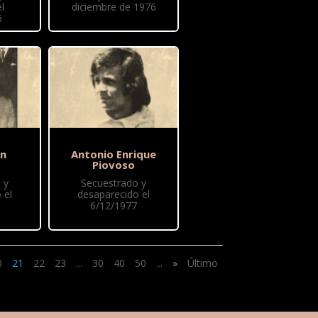
l
diciembre de 1976
6
ón
Antonio Enrique
Piovoso
 y
Secuestrado y
 el
desaparecido el
6/12/1977
0
21
22
23
...
30
40
50
...
»
Último