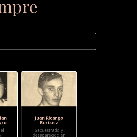
empre
ian
Juan Ricargo
yro
Bertosz
el
Secuestrado y
y
desaparecido en