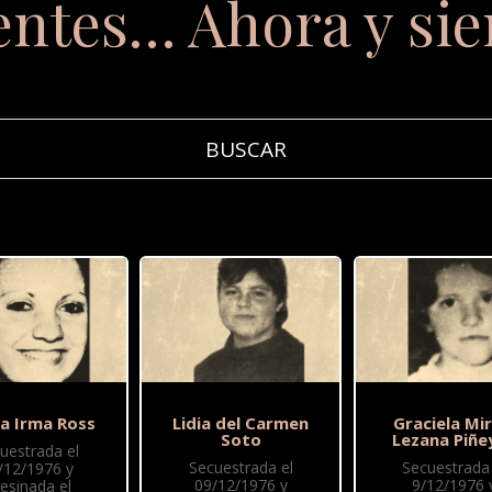
entes… Ahora y si
na Irma Ross
Lidia del Carmen
Graciela Mir
Soto
Lezana Piñe
uestrada el
Secuestrada el
Secuestrada 
/12/1976 y
09/12/1976 y
9/12/1976 
esinada el