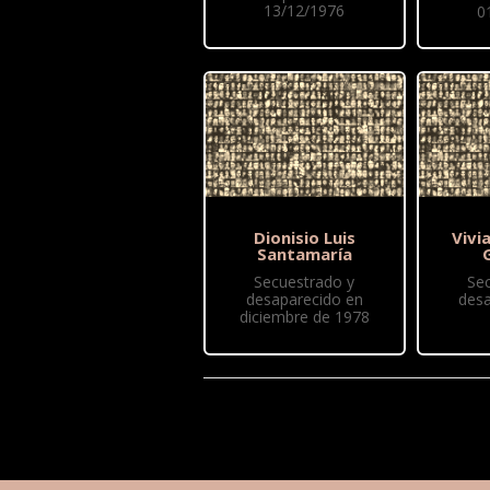
13/12/1976
0
Dionisio Luis
Vivi
Santamaría
Secuestrado y
Se
desaparecido en
desa
diciembre de 1978