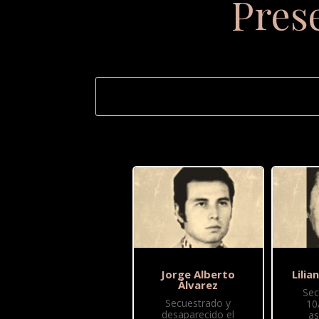
Pres
Jorge Alberto
Lilia
Álvarez
Sec
Secuestrado y
10
desaparecido el
as