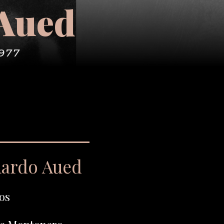
 Aued
1977
uardo Aued
os