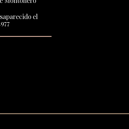
nte Montonero
saparecido el
1977