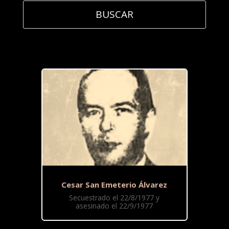
Cesar San Emeterio Álvarez
Secuestrado el 22/8/1977 y
asesinado el 22/9/1977