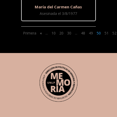
María del Carmen Cañas
Asesinada el 3/8/1977
Primera
«
...
10
20
30
...
48
49
50
51
52