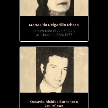
María Ilda Delgadillo Ichazo
Secuestrada el 22/8/1977 y
asesinada el 22/9/1977
Octavio Alcides Barrenese
Larrañaga