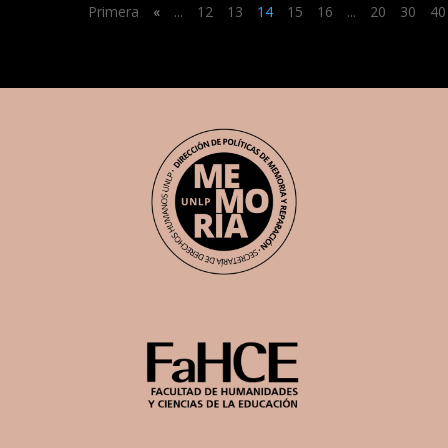
Primera
«
...
12
13
14
15
16
...
20
30
40