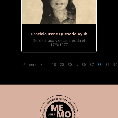
Graciela Irene Quesada Ayub
Secuestrada y desaparecida el
17/3/1977
Primera
«
...
10
20
30
...
86
87
88
89
90