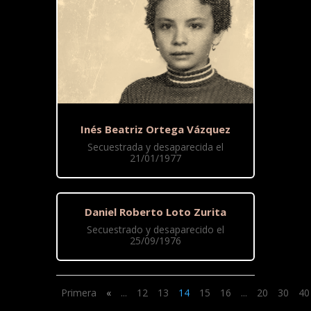
Inés Beatriz Ortega Vázquez
Secuestrada y desaparecida el
21/01/1977
Daniel Roberto Loto Zurita
Secuestrado y desaparecido el
25/09/1976
Primera
«
...
12
13
14
15
16
...
20
30
40