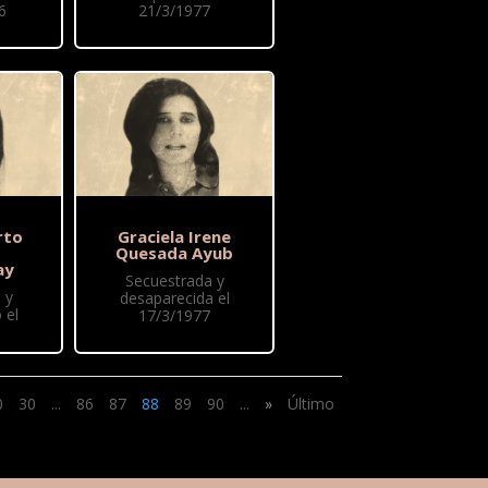
6
21/3/1977
rto
Graciela Irene
Quesada Ayub
ay
Secuestrada y
 y
desaparecida el
 el
17/3/1977
0
30
...
86
87
88
89
90
...
»
Último