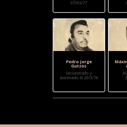
07/03/77
Pedro Jorge
Máxi
Gutzos
Secuestrado y
As
asesinado el 20/3/76
2