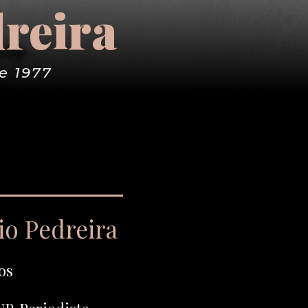
reira
e 1977
io Pedreira
os