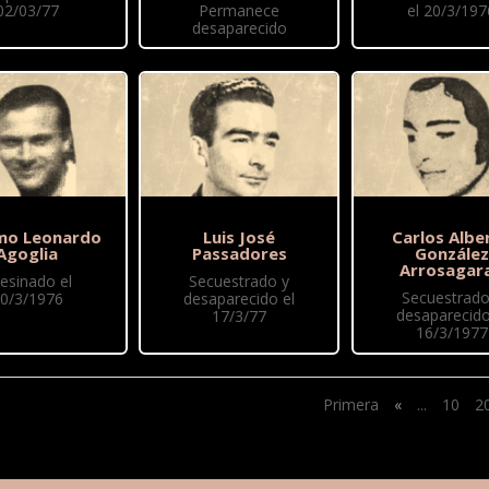
02/03/77
Permanece
el 20/3/197
desaparecido
mo Leonardo
Luis José
Carlos Albe
Agoglia
Passadores
González
Arrosagar
esinado el
Secuestrado y
Secuestrado
0/3/1976
desaparecido el
desaparecido
17/3/77
16/3/1977
Primera
«
...
10
2