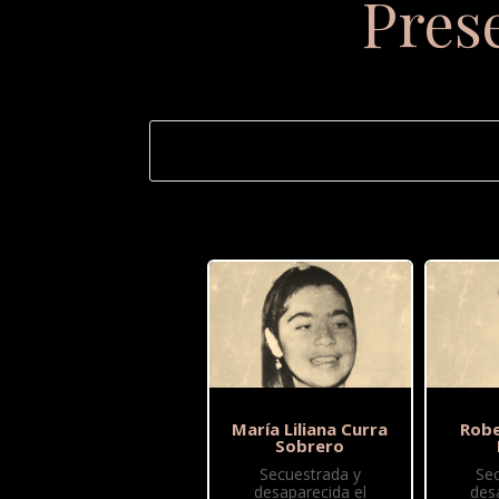
Pres
María Liliana Curra
Robe
Sobrero
Secuestrada y
Se
desaparecida el
des