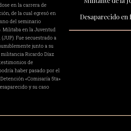
Militante de la J
dose en la carrera de
ión, de la cual egresó en
Desaparecido en f
umno del seminario
. Militaba en la Juventud
 (JUP). Fue secuestrado a
esumiblemente junto a su
militancia Ricardo Díaz
testimonios de
 podría haber pasado por el
 Detención «Comisaría 5ta»
desaparecido y su caso