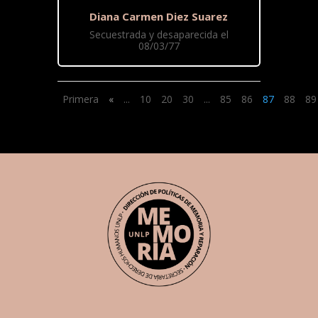
Diana Carmen Diez Suarez
Secuestrada y desaparecida el
08/03/77
Primera
«
...
10
20
30
...
85
86
87
88
89