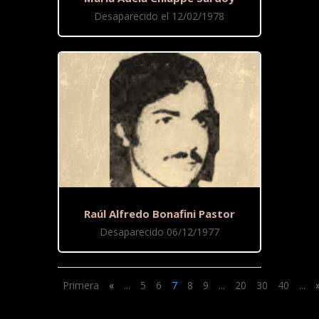
Desaparecido el 12/02/1978
Raúl Alfredo Bonafini Pastor
Desaparecido 06/12/1977
Primera
«
...
5
6
7
8
9
...
20
30
40
...