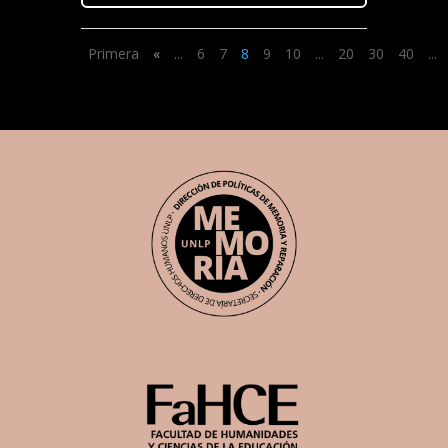
Primera
«
...
6
7
8
9
10
...
20
30
40
...