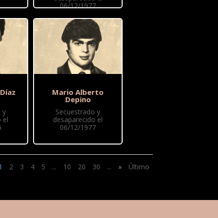
06/12/1977
 Díaz
Mario Alberto
Depino
 y
Secuestrado y
 el
desaparecido el
6
06/12/1977
1
2
3
4
5
...
10
20
30
...
»
Último