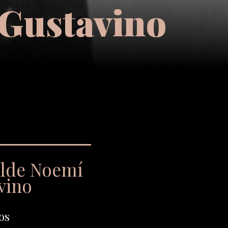
 Gustavino
ilde Noemí
vino
os