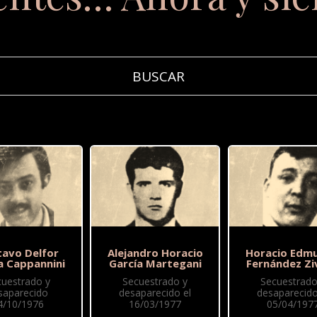
tavo Delfor
Alejandro Horacio
Horacio Edm
a Cappannini
García Martegani
Fernández Zi
cuestrado y
Secuestrado y
Secuestrado
saparecido
desaparecido el
desaparecido
4/10/1976
16/03/1977
05/04/197