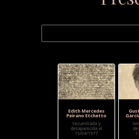
Edith Mercedes
Gus
Peirano Etchetto
Garcí
Secuestrada y
Se
desaparecida el
de
15/04/1977
1