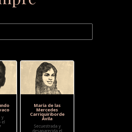
undo
María de las
vaco
Mercedes
Carriquiriborde
 y
Ávila
 el
Secuestrada y
7
desaparecida el