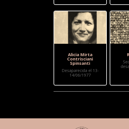
Alicia Mirta
R
Contrisciani
Se
Spinsanti
desa
Desaparecida el 13-
14/06/1977