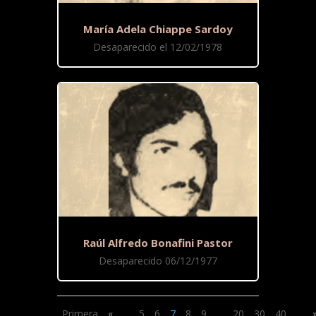
María Adela Chiappe Sardoy
Desaparecido el 12/02/1978
Raúl Alfredo Bonafini Pastor
Desaparecido 06/12/1977
Primera
«
...
5
6
7
8
9
...
20
30
40
...