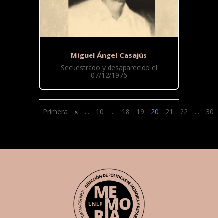
Miguel Ángel Casajús
Secuestrado y desaparecido el
07/12/1976
Primera
«
...
10
...
18
19
20
21
22
...
30