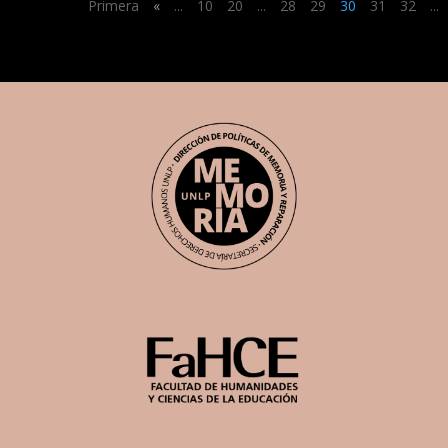
Primera
«
...
10
20
...
28
29
30
31
32
...