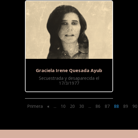
Graciela Irene Quesada Ayub
Secuestrada y desaparecida el
17/3/1977
Primera
«
...
10
20
30
...
86
87
88
89
90